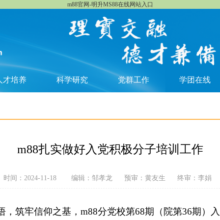
m88官网-明升MS88在线网站入口
人才培养
科学研究
党群工作
学团在线
​m88扎实做好入党积极分子培训工作
时间：2024-11-18
编辑：邹孝龙
预审：黄友生
终审：李娟
筑牢信仰之基，​m88分党校第68期（院第36期）入党