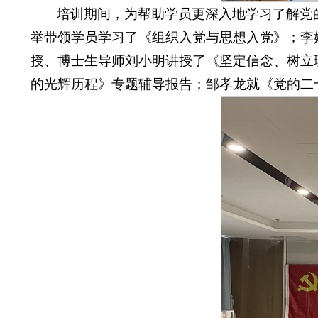
培训期间，为帮助学员更深入地学习了解党
举带领学员学习了《组织入党与思想入党》；李
授、博士生导师刘小明讲授了《坚定信念、树立
的光辉历程》专题辅导报告；邹孝龙就《党的二