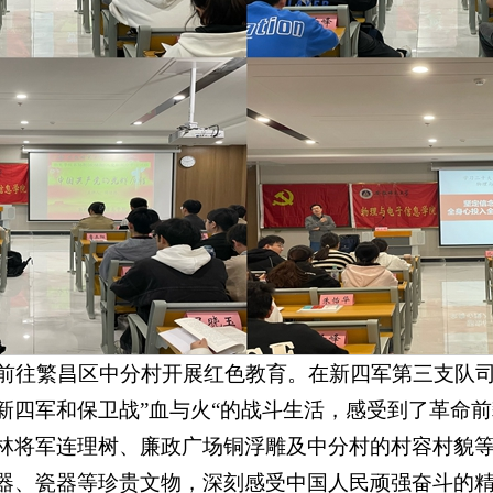
学员前往繁昌区中分村开展红色教育。在新四军第三支队
新四军和保卫战”血与火“的战斗生活，感受到了革命
林将军连理树、廉政广场铜浮雕及中分村的村容村貌
器、瓷器等珍贵文物，深刻感受中国人民顽强奋斗的