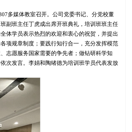
C307多媒体教室召开。公司党委书记、分党校董
训班副班主任丁虎成出席开班典礼，培训班班主任
的全体学员表示热烈的欢迎和衷心的祝贺，并提出
的各项规章制度；要践行知行合一，充分发挥模范
业、志愿服务国家需要的争先者；做钻研科学知
学依次发言。李娟和陶绪德为培训班学员代表发放