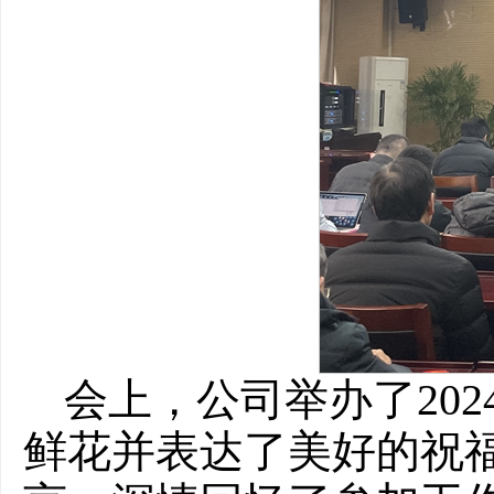
会上，公司举办了20
鲜花并表达了美好的祝