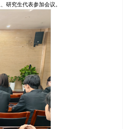
生、研究生代表参加会议。