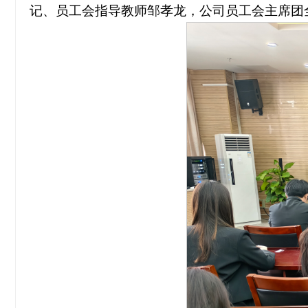
记、员工会指导教师邹孝龙，公司员工会主席团