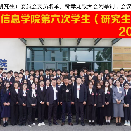
研究生）委员会委员名单。邹孝龙致大会闭幕词，会